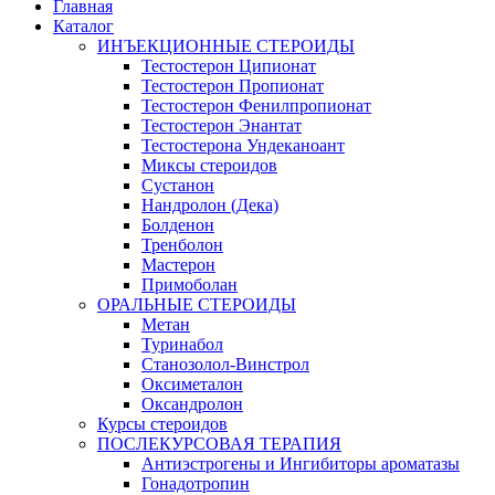
Главная
Каталог
ИНЪЕКЦИОННЫЕ СТЕРОИДЫ
Тестостерон Ципионат
Тестостерон Пропионат
Тестостерон Фенилпропионат
Тестостерон Энантат
Тестостерона Ундеканоант
Миксы стероидов
Сустанон
Нандролон (Дека)
Болденон
Тренболон
Мастерон
Примоболан
ОРАЛЬНЫЕ СТЕРОИДЫ
Метан
Туринабол
Станозолол-Винстрол
Оксиметалон
Оксандролон
Курсы стероидов
ПОСЛЕКУРСОВАЯ ТЕРАПИЯ
Антиэстрогены и Ингибиторы ароматазы
Гонадотропин