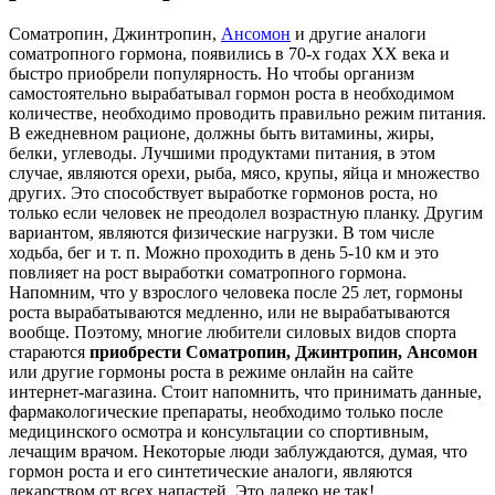
Соматропин, Джинтропин,
Ансомон
и другие аналоги
соматропного гормона, появились в 70-х годах ХХ века и
быстро приобрели популярность. Но чтобы организм
самостоятельно вырабатывал гормон роста в необходимом
количестве, необходимо проводить правильно режим питания.
В ежедневном рационе, должны быть витамины, жиры,
белки, углеводы. Лучшими продуктами питания, в этом
случае, являются орехи, рыба, мясо, крупы, яйца и множество
других. Это способствует выработке гормонов роста, но
только если человек не преодолел возрастную планку. Другим
вариантом, являются физические нагрузки. В том числе
ходьба, бег и т. п. Можно проходить в день 5-10 км и это
повлияет на рост выработки соматропного гормона.
Напомним, что у взрослого человека после 25 лет, гормоны
роста вырабатываются медленно, или не вырабатываются
вообще. Поэтому, многие любители силовых видов спорта
стараются
приобрести Соматропин, Джинтропин, Ансомон
или другие гормоны роста в режиме онлайн на сайте
интернет-магазина. Стоит напомнить, что принимать данные,
фармакологические препараты, необходимо только после
медицинского осмотра и консультации со спортивным,
лечащим врачом. Некоторые люди заблуждаются, думая, что
гормон роста и его синтетические аналоги, являются
лекарством от всех напастей. Это далеко не так!