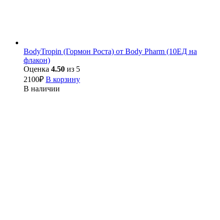
BodyTropin (Гормон Роста) от Body Pharm (10ЕД на
флакон)
Оценка
4.50
из 5
2100
₽
В корзину
В наличии