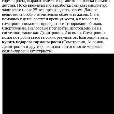
гормон роста, вырабатывается в организме человека с самого
детства. Но со временем его выработка сначала замедляется,
чаще всего после 25 лет, прекращается совсем. Данное
вещество способно значительно облегчать жизнь. С его
помощью у детей растут и крепнут кости, а у взрослых,
соматропин помогает проводить синтезирование белков.
Спортсменам, аналоговые препараты, изготовленные из
синтетики, такие как Джинтропин, Ансомон, Соматропин,
помогают добиваться высоких результатов. Благодаря этому,
купить недорого гормоны роста
(Соматропин, Ансомон,
Джинтропин и другие), часто пытаются многие мировые
бодибилдеры и культуристы.