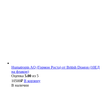
Humatropin AQ (Гормон Роста) от British Dragon (10ЕД
на флакон)
Оценка
5.00
из 5
10500
₽
В корзину
В наличии