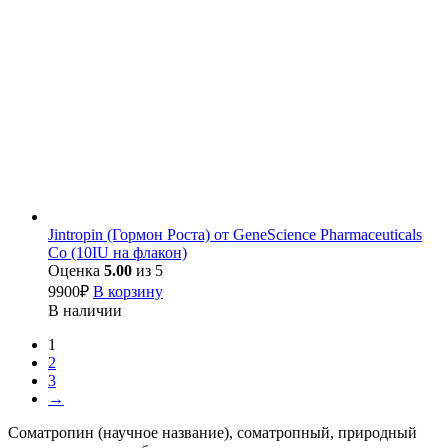
Jintropin (Гормон Роста) от GeneScience Pharmaceuticals
Co (10IU на флакон)
Оценка
5.00
из 5
9900
₽
В корзину
В наличии
1
2
3
→
Соматропин (научное название), соматропный, природный