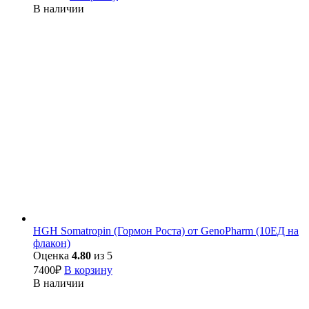
В наличии
HGH Somatropin (Гормон Роста) от GenoPharm (10ЕД на
флакон)
Оценка
4.80
из 5
7400
₽
В корзину
В наличии